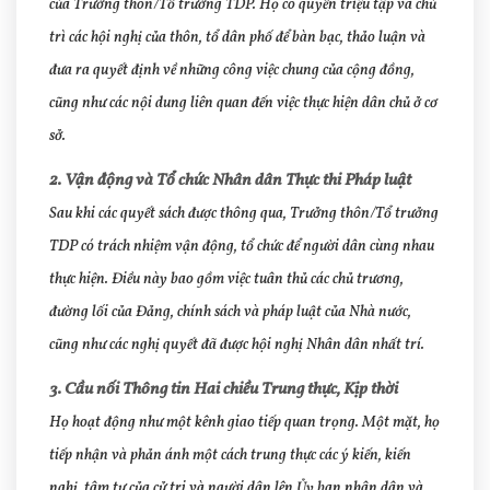
của Trưởng thôn/Tổ trưởng TDP. Họ có quyền triệu tập và chủ
trì các hội nghị của thôn, tổ dân phố để bàn bạc, thảo luận và
đưa ra quyết định về những công việc chung của cộng đồng,
cũng như các nội dung liên quan đến việc thực hiện dân chủ ở cơ
sở.
2. Vận động và Tổ chức Nhân dân Thực thi Pháp luật
Sau khi các quyết sách được thông qua, Trưởng thôn/Tổ trưởng
TDP có trách nhiệm vận động, tổ chức để người dân cùng nhau
thực hiện. Điều này bao gồm việc tuân thủ các chủ trương,
đường lối của Đảng, chính sách và pháp luật của Nhà nước,
cũng như các nghị quyết đã được hội nghị Nhân dân nhất trí.
3. Cầu nối Thông tin Hai chiều Trung thực, Kịp thời
Họ hoạt động như một kênh giao tiếp quan trọng. Một mặt, họ
tiếp nhận và phản ánh một cách trung thực các ý kiến, kiến
nghị, tâm tư của cử tri và người dân lên Ủy ban nhân dân và