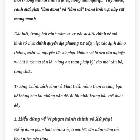
môi trường đến an ninh trật tự, nông lâm nghiệp… Tuy nhiên,
ranh giới giữa “làm đúng” và “làm sai” trong lĩnh vực này rất
mong manh.
Đặc biệt, trong bối cảnh năm 2025 với sự điều chỉnh về mô
hình tổ chức
chính quyền địa phương 02 cấp
, việc xác định đúng
thẩm quyền và nguyên tắc xử phạt không chỉ là yêu cầu nghiệp
vụ bắt buộc mà còn là “vùng an toàn pháp lý” cho mỗi cán bộ,
công chức.
Trường Chính sách công và Phát triển nông thôn sẽ cùng bạn
hệ thống hóa lại những vấn đề cốt lõi nhất trong bài viết dưới
đây.
1. Hiểu đúng về Vi phạm hành chính và Xử phạt
Để áp dụng pháp luật chính xác, trước hết cần nắm vững các
khái niệm nền tảng: