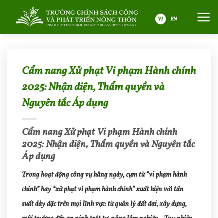
Bỏ
qua
nội
VI
dung
Cẩm nang Xử phạt Vi phạm Hành chính
2025: Nhận diện, Thẩm quyền và
Nguyên tắc Áp dụng
Cẩm nang Xử phạt Vi phạm Hành chính
2025: Nhận diện, Thẩm quyền và Nguyên tắc
Áp dụng
Trong hoạt động công vụ hằng ngày, cụm từ “vi phạm hành
chính” hay “xử phạt vi phạm hành chính” xuất hiện với tần
suất dày đặc trên mọi lĩnh vực: từ quản lý đất đai, xây dựng,