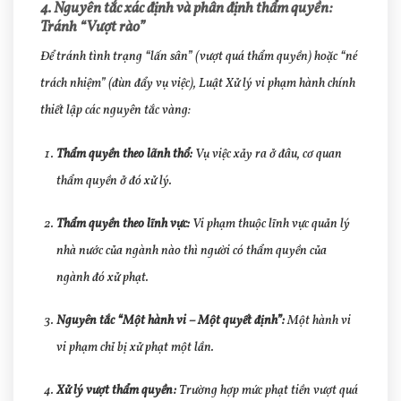
4. Nguyên tắc xác định và phân định thẩm quyền:
Tránh “Vượt rào”
Để tránh tình trạng “lấn sân” (vượt quá thẩm quyền) hoặc “né
trách nhiệm” (đùn đẩy vụ việc), Luật Xử lý vi phạm hành chính
thiết lập các nguyên tắc vàng:
Thẩm quyền theo lãnh thổ:
Vụ việc xảy ra ở đâu, cơ quan
thẩm quyền ở đó xử lý.
Thẩm quyền theo lĩnh vực:
Vi phạm thuộc lĩnh vực quản lý
nhà nước của ngành nào thì ngư
ời có thẩm quyền của
ngành đó xử phạt.
Nguyên tắc “Một hành vi – Một quyết định”:
Một h
ành vi
vi phạm chỉ bị xử phạt một lần.
Xử lý vượt thẩm quyền:
Trường hợp mức phạt tiền vượt quá