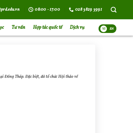
prd.edu.vn
08:00 - 17:00
028 3829 3991
ọc
Tư vấn
Hợp tác quốc tế
Dịch vụ
VI
i Đồng Tháp. Đặc biệt, đã tổ chức Hội thảo về