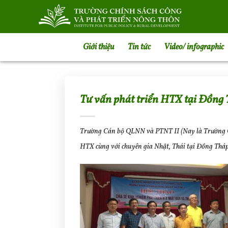
Bỏ
qua
nội
dung
Giới thiệu
Tin tức
Video/ infographic
Tư vấn phát triển HTX tại Đồng
Trường Cán bộ QLNN và PTNT II (Nay là Trường Chín
HTX cùng với chuyên gia Nhật, Thái tại Đồng Tháp