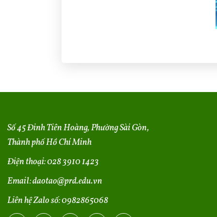
Số 45 Đinh Tiên Hoàng, Phường Sài Gòn,
Thành phố Hồ Chí Minh
Điện thoại:
028 3910 1423
Email:
daotao@prd.edu.vn
Liên hệ Zalo số:
0982865068