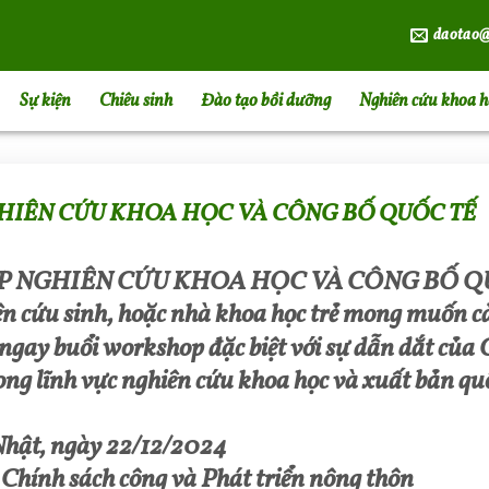
daotao@
Sự kiện
Chiêu sinh
Đào tạo bồi dưỡng
Nghiên cứu khoa h
HIÊN CỨU KHOA HỌC VÀ CÔNG BỐ QUỐC TẾ
P NGHIÊN CỨU KHOA HỌC VÀ CÔNG BỐ Q
ên cứu sinh, hoặc nhà khoa học trẻ mong muốn cả
ngay buổi workshop đặc biệt với sự dẫn dắt của 
ng lĩnh vực nghiên cứu khoa học và xuất bản quố
 Nhật, ngày 22/12/2024
 Chính sách công và Phát triển nông thôn