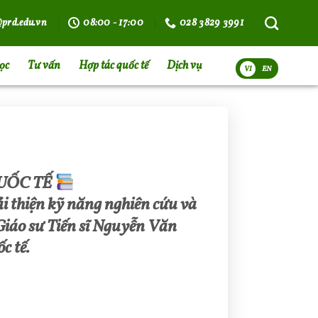
prd.edu.vn
08:00 - 17:00
028 3829 3991
ọc
Tư vấn
Hợp tác quốc tế
Dịch vụ
VI
UỐC TẾ
i thiện kỹ năng nghiên cứu và
Giáo sư Tiến sĩ Nguyễn Văn
c tế.