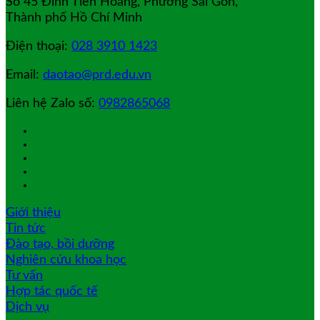
Số 45 Đinh Tiên Hoàng, Phường Sài Gòn,
Thành phố Hồ Chí Minh
Điện thoại:
028 3910 1423
Email:
daotao@prd.edu.vn
Liên hệ Zalo số:
0982865068
Giới thiệu
Tin tức
Đào tạo, bồi dưỡng
Nghiên cứu khoa học
Tư vấn
Hợp tác quốc tế
Dịch vụ