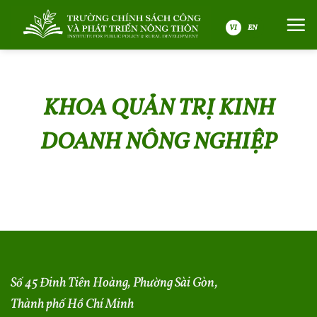
Bỏ
qua
nội
VI
dung
KHOA QUẢN TRỊ KINH
DOANH NÔNG NGHIỆP
Số 45 Đinh Tiên Hoàng, Phường Sài Gòn,
Thành phố Hồ Chí Minh