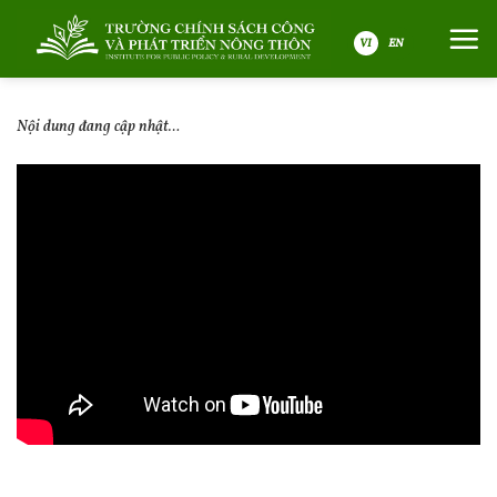
Bỏ
qua
nội
VI
dung
Nội dung đang cập nhật…