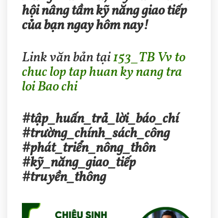
hội nâng tầm kỹ năng giao tiếp
của bạn ngay hôm nay!
Link văn bản tại
153_TB Vv to
chuc lop tap huan ky nang tra
loi Bao chi
#tập_huấn_trả_lời_báo_chí
#trường_chính_sách_công
#phát_triển_nông_thôn
#kỹ_năng_giao_tiếp
#truyền_thông